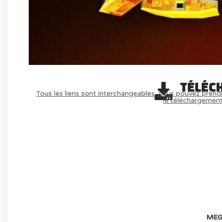
TÉLÉC
Tous les liens sont interchangeables, vous pouvez prendr
le téléchargemen
AVOIR LE JEU LÉGALEMENT AVEC LE 
(-70%
MEG