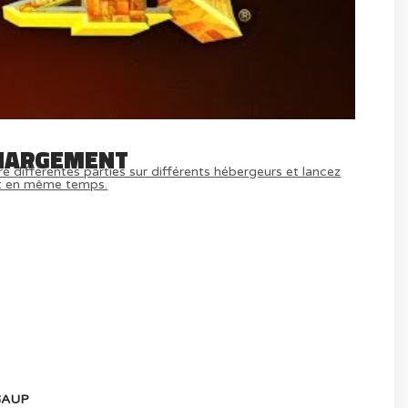
HARGEMENT
e différentes parties sur différents hébergeurs et lancez
t en même temps.
MULTIJOUEUR ET A TOUS PETIT PRIX
) ICI
AUP