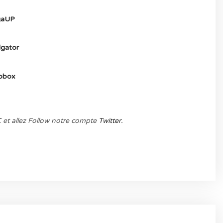
aUP
gator
obox
C
et allez Follow notre compte
Twitter.