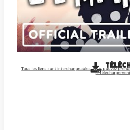
TÉLÉC
Tous les liens sont interchangeables, vous pouvez prendr
le téléchargemen
AVOIR LE JEU LÉGALEMENT AVEC LE 
(-70%