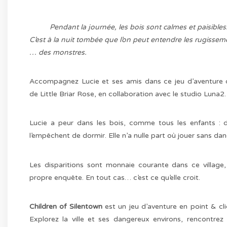
Pendant la journée, les bois sont calmes et paisibles
C’est à la nuit tombée que l’on peut entendre les rugisse
… des monstres.
Accompagnez Lucie et ses amis dans ce jeu d’aventure d
de Little Briar Rose, en collaboration avec le studio Luna2.
Lucie a peur dans les bois, comme tous les enfants : da
l’empêchent de dormir. Elle n’a nulle part où jouer sans d
Les disparitions sont monnaie courante dans ce village
propre enquête. En tout cas… c’est ce qu’elle croit.
Children of Silentown
est un jeu d’aventure en point & cli
Explorez la ville et ses dangereux environs, rencontrez