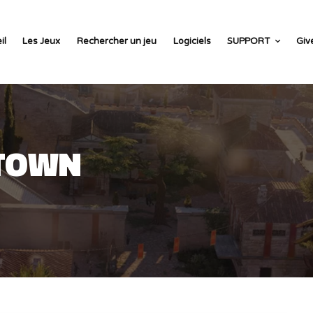
il
Les Jeux
Rechercher un jeu
Logiciels
SUPPORT
Giv
NTOWN