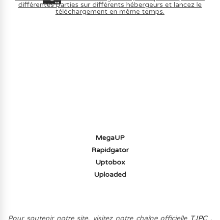
différentes parties sur différents hébergeurs et lancez le
téléchargement en même temps.
AVOIR LE JEU LÉGALEMENT AVEC LE
MULTIJOUEUR ET A TOUS PETIT PRIX
(-70%) ICI
MegaUP
Rapidgator
Uptobox
Uploaded
Pour soutenir notre site, visitez notre chaîne officielle
TJPC
,