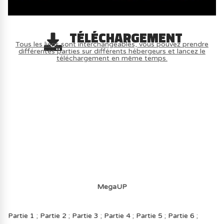
TÉLÉCHARGEMENT
Tous les liens sont interchangeables, vous pouvez prendre
différentes parties sur différents hébergeurs et lancez le
téléchargement en même temps.
AVOIR LE JEU LÉGALEMENT AVEC LE
MULTIJOUEUR ET A TOUS PETIT PRIX
(-70%) ICI
MegaUP
Partie 1
;
Partie 2
;
Partie 3
;
Partie 4
;
Partie 5
;
Partie 6
;