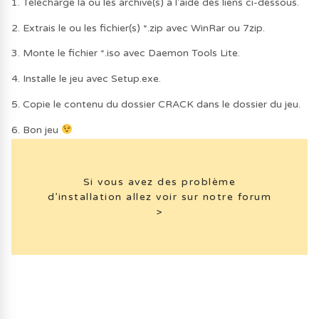
1. Télécharge la ou les archive(s) à l'aide des liens ci-dessous.
2. Extrais le ou les fichier(s) *.zip avec WinRar ou 7zip.
3. Monte le fichier *.iso avec Daemon Tools Lite.
4. Installe le jeu avec Setup.exe.
5. Copie le contenu du dossier CRACK dans le dossier du jeu.
6. Bon jeu
Si vous avez des problème
d’installation allez voir sur notre forum
>