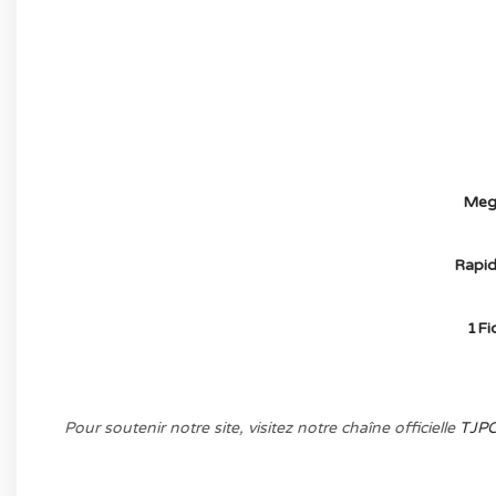
AVOIR LE JEU LÉGALEMENT AVEC LE 
(-70%
Meg
Rapid
1Fic
Pour soutenir notre site, visitez notre chaîne officielle
TJP