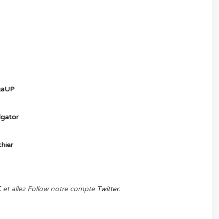
MULTIJOUEUR ET A TOUS PETIT PRIX
) ICI
aUP
gator
hier
C
et allez Follow notre compte
Twitter.